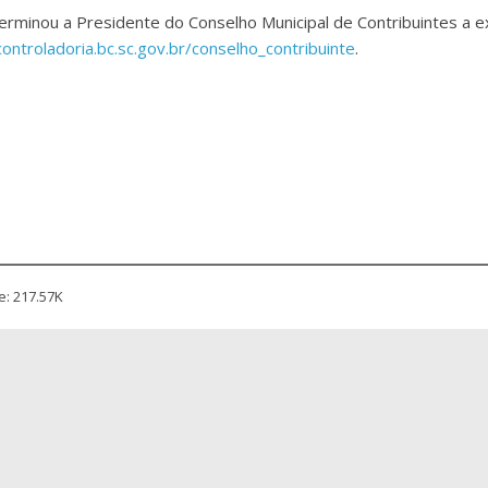
minou a Presidente do Conselho Municipal de Contribuintes a ex
controladoria.bc.sc.gov.br/conselho_contribuinte
.
e: 217.57K