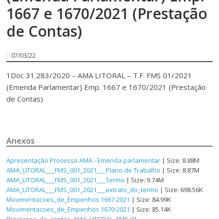
1667 e 1670/2021 (Prestação
de Contas)
07/03/22
1Doc 31.283/2020 – AMA LITORAL – T.F. FMS 01/2021
(Emenda Parlamentar) Emp. 1667 e 1670/2021 (Prestação
de Contas)
Anexos
Apresentação Processo AMA - Emenda parlamentar
| Size: 8.88M
AMA_LITORAL___FMS_001_2021___Plano de Trabalho
| Size: 8.87M
AMA_LITORAL___FMS_001_2021___Termo
| Size: 9.74M
AMA_LITORAL___FMS_001_2021___extrato_do_termo
| Size: 698.56K
Movimentacoes_de_Empenhos 1667-2021
| Size: 84.99K
Movimentacoes_de_Empenhos 1670-2021
| Size: 85.14K
Prestacao_de_contas_AMA_LITORAL -FMS 01-