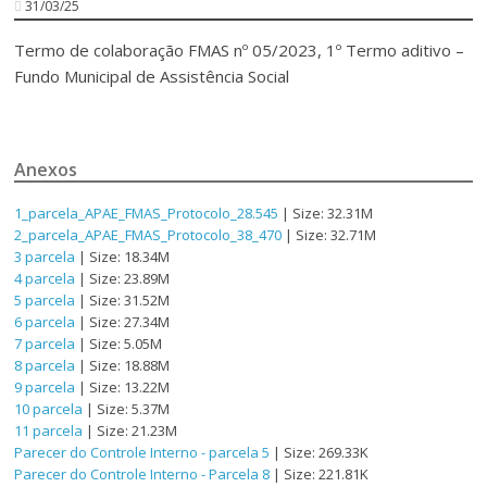
31/03/25
Termo de colaboração FMAS nº 05/2023, 1º Termo aditivo –
Fundo Municipal de Assistência Social
Anexos
1_parcela_APAE_FMAS_Protocolo_28.545
| Size: 32.31M
2_parcela_APAE_FMAS_Protocolo_38_470
| Size: 32.71M
3 parcela
| Size: 18.34M
4 parcela
| Size: 23.89M
5 parcela
| Size: 31.52M
6 parcela
| Size: 27.34M
7 parcela
| Size: 5.05M
8 parcela
| Size: 18.88M
9 parcela
| Size: 13.22M
10 parcela
| Size: 5.37M
11 parcela
| Size: 21.23M
Parecer do Controle Interno - parcela 5
| Size: 269.33K
Parecer do Controle Interno - Parcela 8
| Size: 221.81K