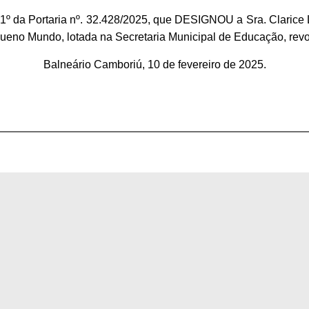
. 1º da
Portaria nº. 3
2.
428/2025
, que
DESIGNOU
a Sra.
Clarice
queno Mundo
, lo
tad
a
n
a Secretaria
Municipal
de
Educação
,
rev
Balneário Camboriú,
10
de
feverei
ro
de
202
5.