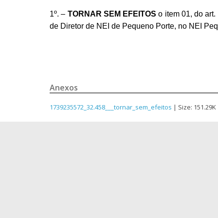
1º. –
TORNAR SEM EFEITOS
o item 0
1
, do art
de
Diretor de
NEI
de Pequeno Porte,
no
NEI Pe
Anexos
1739235572_32.458___tornar_sem_efeitos
| Size: 151.29K